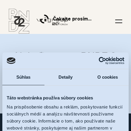
Čakajte prosím...
Nalaďte sa na RNDZ 2
a dostávajte novinky na
Súhlas
Detaily
O cookies
váš e-mail
Táto webstránka používa súbory cookies
Na prispôsobenie obsahu a reklám, poskytovanie funkcií
sociálnych médií a analýzu návštevnosti používame
súbory cookie. Informácie o tom, ako používate naše
webové stránky, poskytujeme aj našim partnerom v