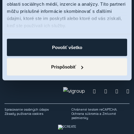
oblasti sociálnych médií, inzercie a analýzy. Títo partneri
môžu príslušné informácie skombinovať s ďalšími
Sme tu pre vás,
údajmi, ktoré ste im poskytli alebo ktoré od vás získali,
keď ste používali ich služby.
pýtajte sa
Povoliť všetko
Zaujal vás rezidenčný projekt RNDZ 2? Ozvite sa nám a my
radi odpovieme na vaše otázky alebo si dohodneme osobné
Prispôsobiť
stretnutie.
Spracovanie osobných údajov
Chránené testom reCAPTCHA.
Zásady pužívania cookies
Ochrana súkromia
a
Zmluvné
podmienky