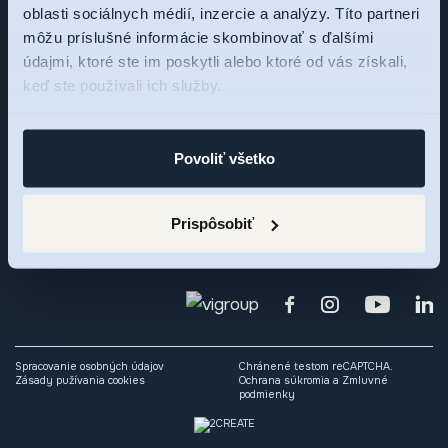
oblasti sociálnych médií, inzercie a analýzy. Títo partneri
Sme tu pre vás,
môžu príslušné informácie skombinovať s ďalšími
údajmi, ktoré ste im poskytli alebo ktoré od vás získali,
pýtajte sa
keď ste používali ich služby.
Zaujal vás rezidenčný projekt RNDZ 2? Ozvite sa nám a my
Povoliť všetko
radi odpovieme na vaše otázky alebo si dohodneme osobné
stretnutie.
Prispôsobiť
Spracovanie osobných údajov
Chránené testom reCAPTCHA.
Zásady pužívania cookies
Ochrana súkromia
a
Zmluvné
podmienky