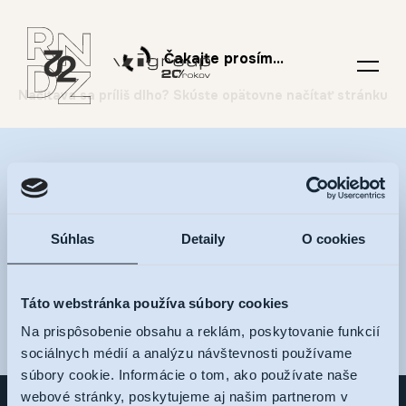
Čakajte prosím...
Nalaďte sa na RNDZ 2
a dostávajte novinky na
Súhlas
Detaily
O cookies
váš e-mail
Táto webstránka používa súbory cookies
Na prispôsobenie obsahu a reklám, poskytovanie funkcií
sociálnych médií a analýzu návštevnosti používame
súbory cookie. Informácie o tom, ako používate naše
webové stránky, poskytujeme aj našim partnerom v