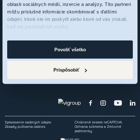
oblasti sociálnych médií, inzercie a analýzy. Títo partneri
môžu príslušné informácie skombinovať s ďalšími
Sme tu pre vás,
údajmi, ktoré ste im poskytli alebo ktoré od vás získali,
keď ste používali ich služby.
pýtajte sa
Povoliť všetko
Zaujal vás rezidenčný projekt RNDZ 2? Ozvite sa nám a my
radi odpovieme na vaše otázky alebo si dohodneme osobné
Prispôsobiť
stretnutie.
Spracovanie osobných údajov
Chránené testom reCAPTCHA.
Zásady pužívania cookies
Ochrana súkromia
a
Zmluvné
podmienky