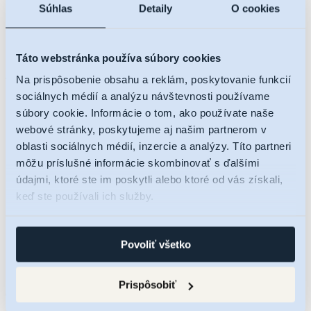
Súhlas
Detaily
O cookies
Táto webstránka používa súbory cookies
Na prispôsobenie obsahu a reklám, poskytovanie funkcií
sociálnych médií a analýzu návštevnosti používame
súbory cookie. Informácie o tom, ako používate naše
webové stránky, poskytujeme aj našim partnerom v
oblasti sociálnych médií, inzercie a analýzy. Títo partneri
O projekte
môžu príslušné informácie skombinovať s ďalšími
Lokalita
údajmi, ktoré ste im poskytli alebo ktoré od vás získali,
Ponuka bytov
keď ste používali ich služby.
Cenník
Byty a apartmány
Parkovacie státia
Kobky
Povoliť všetko
Galéria
Financovanie
Kontakt
Prispôsobiť
Čakajte prosím...