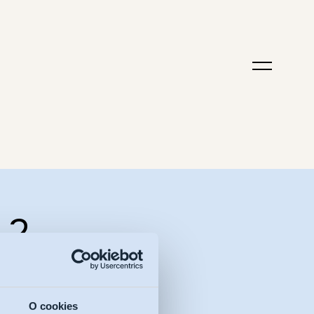
 2
š e-mail
O cookies