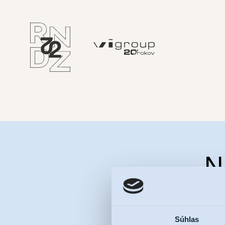
N
a dostá
Súhlas