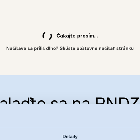
Čakajte prosím...
alaďte sa na RNDZ
vajte novinky na vá
Detaily