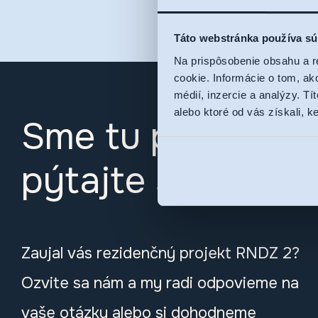
Táto webstránka používa sú
Na prispôsobenie obsahu a r
cookie. Informácie o tom, ak
médií, inzercie a analýzy. Tí
alebo ktoré od vás získali, ke
Sme tu pre vás,
pýtajte sa
Zaujal vás rezidenčný projekt RNDZ 2?
Ozvite sa nám a my radi odpovieme na
vaše otázky alebo si dohodneme