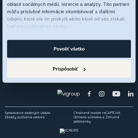
oblasti sociálnych médií, inzercie a analýzy. Títo partneri
Sme tu pre vás,
môžu príslušné informácie skombinovať s ďalšími
údajmi, ktoré ste im poskytli alebo ktoré od vás získali,
pýtajte sa
keď ste používali ich služby.
Zaujal vás rezidenčný projekt RNDZ 2? Ozvite sa nám a my
Povoliť všetko
radi odpovieme na vaše otázky alebo si dohodneme osobné
stretnutie.
Prispôsobiť
Spracovanie osobných údajov
Chránené testom reCAPTCHA.
Zásady pužívania cookies
Ochrana súkromia
a
Zmluvné
podmienky