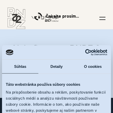
Čakajte prosím...
Nalaďte sa na RNDZ 2
a dostávajte novinky na
Súhlas
Detaily
O cookies
váš e-mail
Táto webstránka používa súbory cookies
Na prispôsobenie obsahu a reklám, poskytovanie funkcií
sociálnych médií a analýzu návštevnosti používame
súbory cookie. Informácie o tom, ako používate naše
webové stránky, poskytujeme aj našim partnerom v