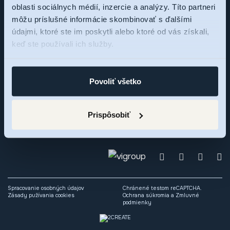
oblasti sociálnych médií, inzercie a analýzy. Títo partneri
môžu príslušné informácie skombinovať s ďalšími
Sme tu pre vás,
údajmi, ktoré ste im poskytli alebo ktoré od vás získali,
keď ste používali ich služby.
pýtajte sa
Povoliť všetko
Zaujal vás rezidenčný projekt RNDZ 2? Ozvite sa nám a my
radi odpovieme na vaše otázky alebo si dohodneme osobné
Prispôsobiť
stretnutie.
Spracovanie osobných údajov
Chránené testom reCAPTCHA.
Zásady pužívania cookies
Ochrana súkromia
a
Zmluvné
podmienky