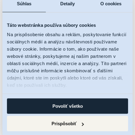
Súhlas
Detaily
O cookies
Táto webstránka používa súbory cookies
Na prispôsobenie obsahu a reklám, poskytovanie funkcií
sociálnych médií a analýzu návštevnosti používame
súbory cookie. Informácie o tom, ako používate naše
webové stránky, poskytujeme aj našim partnerom v
oblasti sociálnych médií, inzercie a analýzy. Títo partneri
O projekte
môžu príslušné informácie skombinovať s ďalšími
Lokalita
údajmi, ktoré ste im poskytli alebo ktoré od vás získali,
Ponuka bytov
keď ste používali ich služby.
Cenník
Byty a apartmány
Parkovacie státia
Kobky
Povoliť všetko
Galéria
Financovanie
Kontakt
Prispôsobiť
Čakajte prosím...