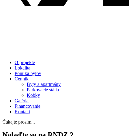
O projekte
Lokalita
Ponuka bytov
Cenník
Byty a apartmány
Parkovacie státia
Kobky
Galéria
Financovanie
Kontakt
Čakajte prosím...
Nalaďte sa na RNDZ 2