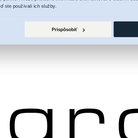
ď ste používali ich služby.
Prispôsobiť