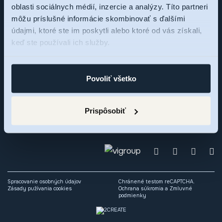
oblasti sociálnych médií, inzercie a analýzy. Títo partneri
Sme tu pre vás,
môžu príslušné informácie skombinovať s ďalšími
údajmi, ktoré ste im poskytli alebo ktoré od vás získali,
pýtajte sa
keď ste používali ich služby.
Zaujal vás rezidenčný projekt RNDZ 2? Ozvite sa nám a my
Povoliť všetko
radi odpovieme na vaše otázky alebo si dohodneme osobné
stretnutie.
Prispôsobiť
Spracovanie osobných údajov
Chránené testom reCAPTCHA.
Zásady pužívania cookies
Ochrana súkromia
a
Zmluvné
podmienky