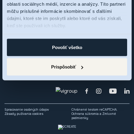
oblasti sociálnych médií, inzercie a analýzy. Títo partneri
Sme tu pre vás,
môžu príslušné informácie skombinovať s ďalšími
údajmi, ktoré ste im poskytli alebo ktoré od vás získali,
pýtajte sa
keď ste používali ich služby.
Zaujal vás rezidenčný projekt RNDZ 2? Ozvite sa nám a my
Povoliť všetko
radi odpovieme na vaše otázky alebo si dohodneme osobné
stretnutie.
Prispôsobiť
Spracovanie osobných údajov
Chránené testom reCAPTCHA.
Zásady pužívania cookies
Ochrana súkromia
a
Zmluvné
podmienky