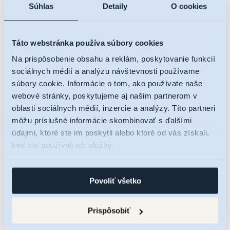
Súhlas
Detaily
O cookies
Táto webstránka používa súbory cookies
Na prispôsobenie obsahu a reklám, poskytovanie funkcií
sociálnych médií a analýzu návštevnosti používame
súbory cookie. Informácie o tom, ako používate naše
webové stránky, poskytujeme aj našim partnerom v
oblasti sociálnych médií, inzercie a analýzy. Títo partneri
O projekte
môžu príslušné informácie skombinovať s ďalšími
Lokalita
údajmi, ktoré ste im poskytli alebo ktoré od vás získali,
Ponuka bytov
keď ste používali ich služby.
Cenník
Byty a apartmány
Parkovacie státia
Kobky
Povoliť všetko
Galéria
Financovanie
Kontakt
Prispôsobiť
Čakajte prosím...