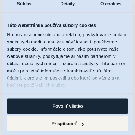
Súhlas
Detaily
O cookies
Táto webstránka používa súbory cookies
Na prispôsobenie obsahu a reklám, poskytovanie funkcií
sociálnych médií a analýzu návštevnosti používame
súbory cookie. Informácie o tom, ako používate naše
webové stránky, poskytujeme aj našim partnerom v
oblasti sociálnych médií, inzercie a analýzy. Títo partneri
O projekte
môžu príslušné informácie skombinovať s ďalšími
Lokalita
údajmi, ktoré ste im poskytli alebo ktoré od vás získali,
Ponuka bytov
keď ste používali ich služby.
Cenník
Byty a apartmány
Parkovacie státia
Kobky
Povoliť všetko
Galéria
Financovanie
Kontakt
Prispôsobiť
Čakajte prosím...