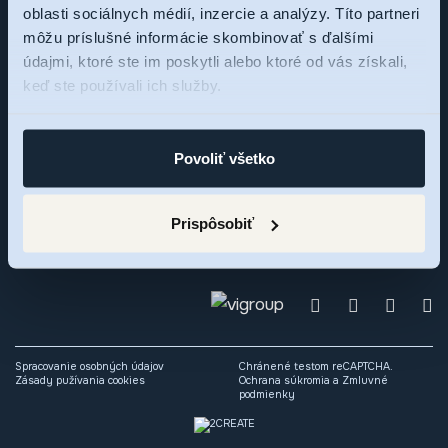
oblasti sociálnych médií, inzercie a analýzy. Títo partneri
Sme tu pre vás,
môžu príslušné informácie skombinovať s ďalšími
údajmi, ktoré ste im poskytli alebo ktoré od vás získali,
pýtajte sa
keď ste používali ich služby.
Zaujal vás rezidenčný projekt RNDZ 2? Ozvite sa nám a my
Povoliť všetko
radi odpovieme na vaše otázky alebo si dohodneme osobné
stretnutie.
Prispôsobiť
Spracovanie osobných údajov
Chránené testom reCAPTCHA.
Zásady pužívania cookies
Ochrana súkromia
a
Zmluvné
podmienky