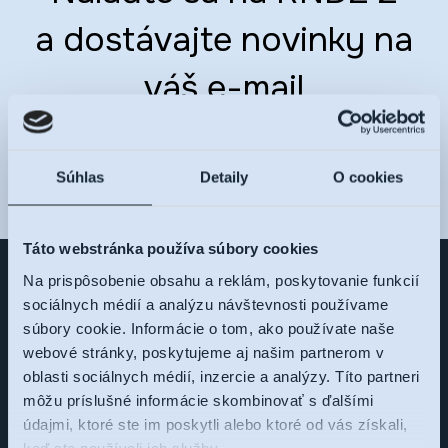
a dostávajte novinky na
váš e-mail
E-MAIL
Súhlas
Detaily
O cookies
Táto webstránka používa súbory cookies
Na prispôsobenie obsahu a reklám, poskytovanie funkcií
sociálnych médií a analýzu návštevnosti používame
Sme tu pre vás,
súbory cookie. Informácie o tom, ako používate naše
webové stránky, poskytujeme aj našim partnerom v
pýtajte sa
oblasti sociálnych médií, inzercie a analýzy. Títo partneri
môžu príslušné informácie skombinovať s ďalšími
údajmi, ktoré ste im poskytli alebo ktoré od vás získali,
Zaujal vás rezidenčný projekt RNDZ 2? Ozvite sa nám a my
keď ste používali ich služby.