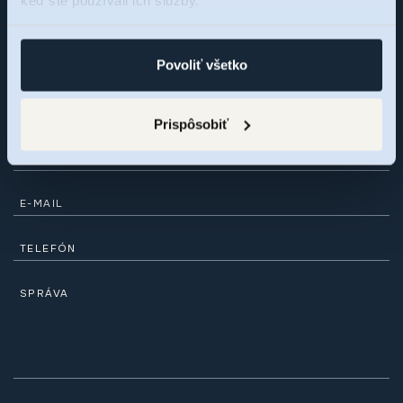
radi odpovieme na vaše otázky alebo si dohodneme osobné
stretnutie.
Povoliť všetko
MENO
Prispôsobiť
PRIEZVISKO
E-MAIL
TELEFÓN
SPRÁVA