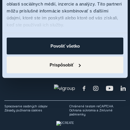
oblasti sociálnych médií, inzercie a analýzy. Títo partneri
Sme tu pre vás,
môžu príslušné informácie skombinovať s ďalšími
údajmi, ktoré ste im poskytli alebo ktoré od vás získali,
pýtajte sa
keď ste používali ich služby.
Zaujal vás rezidenčný projekt RNDZ 2? Ozvite sa nám a my
Povoliť všetko
radi odpovieme na vaše otázky alebo si dohodneme osobné
stretnutie.
Prispôsobiť
Spracovanie osobných údajov
Chránené testom reCAPTCHA.
Zásady pužívania cookies
Ochrana súkromia
a
Zmluvné
podmienky