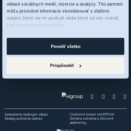
oblasti sociálnych médií, inzercie a analýzy. Títo partneri
môžu príslušné informácie skombinovať s ďalšími
Sme tu pre vás,
údajmi, ktoré ste im poskytli alebo ktoré od vás získali,
keď ste používali ich služby.
pýtajte sa
Povoliť všetko
Zaujal vás rezidenčný projekt RNDZ 2? Ozvite sa nám a my
radi odpovieme na vaše otázky alebo si dohodneme osobné
Prispôsobiť
stretnutie.
Spracovanie osobných údajov
Chránené testom reCAPTCHA.
Zásady pužívania cookies
Ochrana súkromia
a
Zmluvné
podmienky