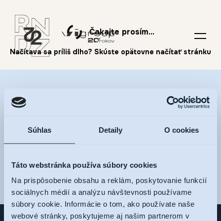
Čakajte prosím...
Nalaďte sa na RNDZ 2
a dostávajte novinky na
Súhlas
Detaily
O cookies
váš e-mail
Táto webstránka používa súbory cookies
Na prispôsobenie obsahu a reklám, poskytovanie funkcií
sociálnych médií a analýzu návštevnosti používame
súbory cookie. Informácie o tom, ako používate naše
webové stránky, poskytujeme aj našim partnerom v