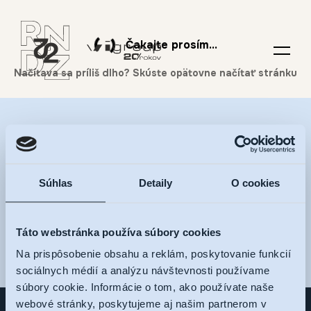
Čakajte prosím...
Nalaďte sa na RNDZ 2
a dostávajte novinky na
Súhlas
Detaily
O cookies
váš e-mail
Táto webstránka používa súbory cookies
Na prispôsobenie obsahu a reklám, poskytovanie funkcií
sociálnych médií a analýzu návštevnosti používame
súbory cookie. Informácie o tom, ako používate naše
webové stránky, poskytujeme aj našim partnerom v