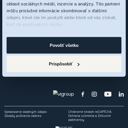
oblasti sociálnych médií, inzercie a analýzy. Títo partneri
môžu príslušné informácie skombinovať s ďalšími
Sme tu pre vás,
údajmi, ktoré ste im poskytli alebo ktoré od vás získali,
keď ste používali ich služby.
pýtajte sa
Povoliť všetko
Zaujal vás rezidenčný projekt RNDZ 2? Ozvite sa nám a my
radi odpovieme na vaše otázky alebo si dohodneme osobné
Prispôsobiť
stretnutie.
Spracovanie osobných údajov
Chránené testom reCAPTCHA.
Zásady pužívania cookies
Ochrana súkromia
a
Zmluvné
podmienky