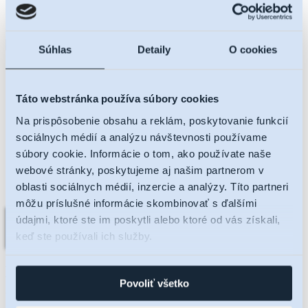
Výber bloku
V ponuke nájdete 69 moderných bytových jednotiek a 4 apartmány.
Súhlas
Detaily
O cookies
Táto webstránka používa súbory cookies
Na prispôsobenie obsahu a reklám, poskytovanie funkcií
sociálnych médií a analýzu návštevnosti používame
súbory cookie. Informácie o tom, ako používate naše
webové stránky, poskytujeme aj našim partnerom v
oblasti sociálnych médií, inzercie a analýzy. Títo partneri
môžu príslušné informácie skombinovať s ďalšími
údajmi, ktoré ste im poskytli alebo ktoré od vás získali,
keď ste používali ich služby.
Nalaďte sa na RNDZ 2
Povoliť všetko
a dostávajte novinky na váš e-mail