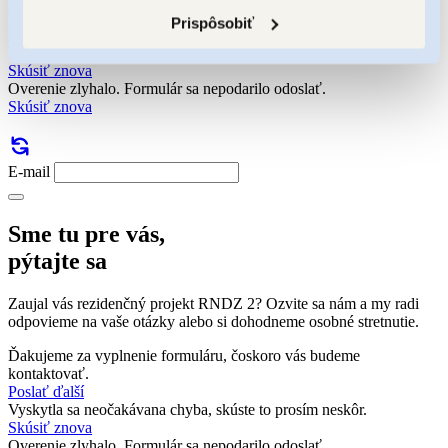
Vaša e-mailová adresa bola pridaná do zoznamu.
Prispôsobiť
Poslať ďalší
Vyskytla sa neočakávana chyba, skúste to prosím neskôr.
Skúsiť znova
Overenie zlyhalo. Formulár sa nepodarilo odoslať.
Skúsiť znova
E-mail
Sme tu pre vás,
pýtajte sa
Zaujal vás rezidenčný projekt RNDZ 2? Ozvite sa nám a my radi
odpovieme na vaše otázky alebo si dohodneme osobné stretnutie.
Ďakujeme za vyplnenie formuláru, čoskoro vás budeme
kontaktovať.
Poslať ďalší
Vyskytla sa neočakávana chyba, skúste to prosím neskôr.
Skúsiť znova
Overenie zlyhalo. Formulár sa nepodarilo odoslať.