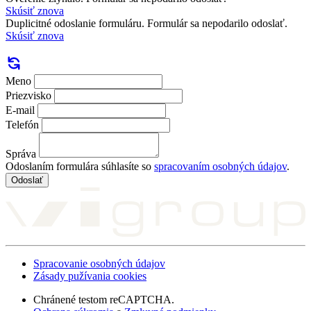
Skúsiť znova
Duplicitné odoslanie formuláru. Formulár sa nepodarilo odoslať.
Skúsiť znova
Meno
Priezvisko
E-mail
Telefón
Správa
Odoslaním formulára súhlasíte so
spracovaním osobných údajov
.
Odoslať
Spracovanie osobných údajov
Zásady pužívania cookies
Chránené testom reCAPTCHA.