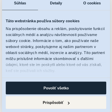
Súhlas
Detaily
O cookies
Táto webstránka používa súbory cookies
Na prispôsobenie obsahu a reklám, poskytovanie funkcií
sociálnych médií a analýzu návštevnosti používame
súbory cookie. Informácie o tom, ako používate naše
webové stránky, poskytujeme aj našim partnerom v
oblasti sociálnych médií, inzercie a analýzy. Títo partneri
O projekte
môžu príslušné informácie skombinovať s ďalšími
Lokalita
údajmi, ktoré ste im poskytli alebo ktoré od vás získali,
Ponuka bytov
keď ste používali ich služby.
Cenník
Byty a apartmány
Parkovacie státia
Kobky
Povoliť všetko
Galéria
Financovanie
Kontakt
Prispôsobiť
Čakajte prosím...