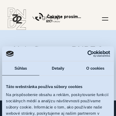
Čakajte prosím...
Nalaďte sa na RNDZ 2
a dostávajte novinky na
Súhlas
Detaily
O cookies
váš e-mail
Táto webstránka používa súbory cookies
Na prispôsobenie obsahu a reklám, poskytovanie funkcií
sociálnych médií a analýzu návštevnosti používame
súbory cookie. Informácie o tom, ako používate naše
webové stránky, poskytujeme aj našim partnerom v