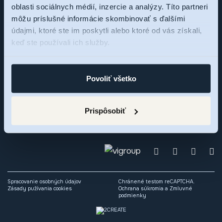
oblasti sociálnych médií, inzercie a analýzy. Títo partneri
môžu príslušné informácie skombinovať s ďalšími
Sme tu pre vás,
údajmi, ktoré ste im poskytli alebo ktoré od vás získali,
keď ste používali ich služby.
pýtajte sa
Povoliť všetko
Zaujal vás rezidenčný projekt RNDZ 2? Ozvite sa nám a my
radi odpovieme na vaše otázky alebo si dohodneme osobné
Prispôsobiť
stretnutie.
Spracovanie osobných údajov
Chránené testom reCAPTCHA.
Zásady pužívania cookies
Ochrana súkromia
a
Zmluvné
podmienky